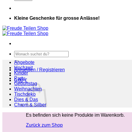
Kleine Geschenke für grosse Anlässe!
Suchen
nach:
Angebote
Hochzeit
Anmelden / Registrieren
Kinder
Party
0,00
€
Geburtstag
Weihnachten
Tischdeko
Dies & Das
Chrom & Silber
Es befinden sich keine Produkte im Warenkorb.
Zurück zum Shop