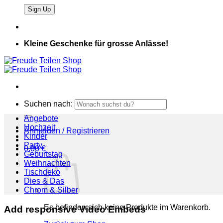
Kleine Geschenke für grosse Anlässe!
Suchen nach:
Angebote
Hochzeit
Anmelden / Registrieren
Kinder
Party
0,00
€
Geburtstag
Weihnachten
Tischdeko
Dies & Das
Chrom & Silber
Es befinden sich keine Produkte im Warenkorb.
Add responsive Video Embeds