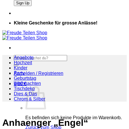
Kleine Geschenke für grosse Anlässe!
Suchen
Angebote
nach:
Hochzeit
Kinder
Party
Anmelden / Registrieren
Geburtstag
Weihnachten
0,00
€
Tischdeko
Dies & Das
Chrom & Silber
Es befinden sich keine Produkte im Warenkorb.
Anhaenger „Engel“
Zurück zum Shop