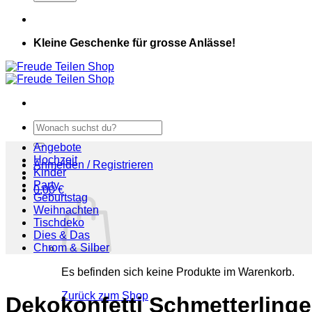
Kleine Geschenke für grosse Anlässe!
Suchen
nach:
Angebote
Hochzeit
Anmelden / Registrieren
Kinder
Party
0,00
€
Geburtstag
Weihnachten
Tischdeko
Dies & Das
Chrom & Silber
Es befinden sich keine Produkte im Warenkorb.
Zurück zum Shop
Dekokonfetti Schmetterlinge