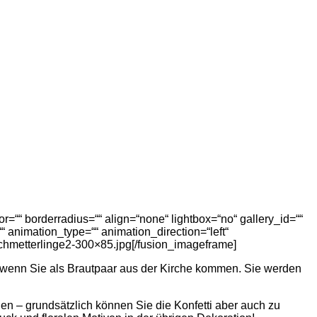
=““ borderradius=““ align=“none“ lightbox=“no“ gallery_id=““
d=““ animation_type=““ animation_direction=“left“
chmetterlinge2-300×85.jpg[/fusion_imageframe]
, wenn Sie als Brautpaar aus der Kirche kommen. Sie werden
uen – grundsätzlich können Sie die Konfetti aber auch zu