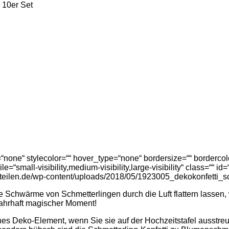
, 10er Set
one“ stylecolor=““ hover_type=“none“ bordersize=““ bordercolor
e=“small-visibility,medium-visibility,large-visibility“ class=““ i
eteilen.de/wp-content/uploads/2018/05/1923005_dekokonfetti_s
e Schwärme von Schmetterlingen durch die Luft flattern lassen
 wahrhaft magischer Moment!
hönes Deko-Element, wenn Sie sie auf der Hochzeitstafel ausstre