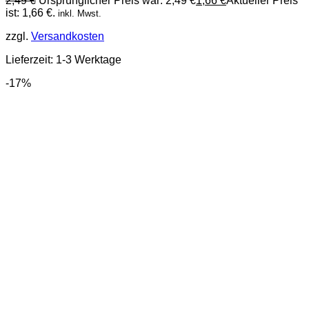
2,49
€
Ursprünglicher Preis war: 2,49 €
1,66
€
Aktueller Preis
ist: 1,66 €.
inkl. Mwst.
zzgl.
Versandkosten
Lieferzeit:
1-3 Werktage
-17%