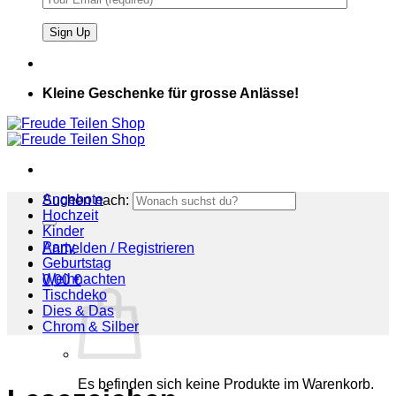
Kleine Geschenke für grosse Anlässe!
Angebote
Suchen nach:
Hochzeit
Kinder
Party
Anmelden / Registrieren
Geburtstag
Weihnachten
0,00
€
Tischdeko
Dies & Das
Chrom & Silber
Es befinden sich keine Produkte im Warenkorb.