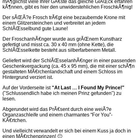
mÃ¶glichst viele Ihrer GÃ€ste das gleiche GlÃŒck erfahren
kÃ¶nnen, gibt es hier den unwiderstehlichen FroschkÃ¶nig!
Der sÃŒÃ?e Frosch trÃ€gt eine bezaubernde Krone mit
einem Glitzersteinchen und verbreitet an jedem
SchlÃŒsselbund gute Laune!
Der FroschanhÃ€nger wurde aus grÃŒnem Kunstharz
gefertigt und misst ca. 30 x 40 mm (ohne Kette), die
SchlÃŒsselkette besteht aus silberfarbenem Metall.
Geliefert wird der SchlÃŒsselanhÃ€nger in einer passenden
Geschenkverpackung (ca. 45 x 95 mm), die mit einer schÃ¶n
gestalteten MÃ€rchenlandschaft und einem Schloss im
Hintergrund verziert ist.
Auf der Vorderseite ist
“At Last … I Found My Prince!"
("Schlussendlich habe ich meinen Prinz gefunden") zu
lesen.
Abgerundet wird das PrÃ€sent durch eine weiÃ?e
Organzaschleife und einem charmantes “For You”-
KÃ€rtchen.
Und vielleicht verwandelt er sich bei einem Kuss ja doch in
einen MÃ€rchenprinzen! 🙂