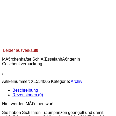
Leider ausverkauft!
MÃ€rchenhafter SchlÃŒsselanhÃ€nger in
Geschenkverpackung
„
Artikelnummer:
X1534005
Kategorie:
Archiv
Beschreibung
Rezensionen (0)
Hier werden MÃ€rchen war!
Sie haben Sich Ihren Traumprinzen geangelt und damit