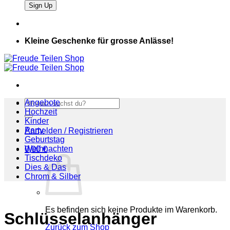
Kleine Geschenke für grosse Anlässe!
Suchen
Angebote
nach:
Hochzeit
Kinder
Party
Anmelden / Registrieren
Geburtstag
Weihnachten
0,00
€
Tischdeko
Dies & Das
Chrom & Silber
Es befinden sich keine Produkte im Warenkorb.
Schlüsselanhänger
Zurück zum Shop