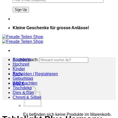
Kleine Geschenke für grosse Anlässe!
Angebote
Suchen nach:
Hochzeit
Kinder
Party
Anmelden / Registrieren
Geburtstag
Weihnachten
0,00
€
Tischdeko
Dies & Das
Chrom & Silber
Es befinden sich keine Produkte im Warenkorb.