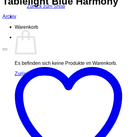
Tablelight Blue Harmony
Zurück zum Shop
Archiv
Warenkorb
Es befinden sich keine Produkte im Warenkorb.
Zurück zum Shop