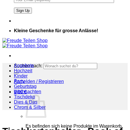
Kleine Geschenke für grosse Anlässe!
Angebote
Suchen nach:
Hochzeit
Kinder
Party
Anmelden / Registrieren
Geburtstag
Weihnachten
0,00
€
Tischdeko
Dies & Das
Chrom & Silber
Es befinden sich keine Produkte im Warenkorb.