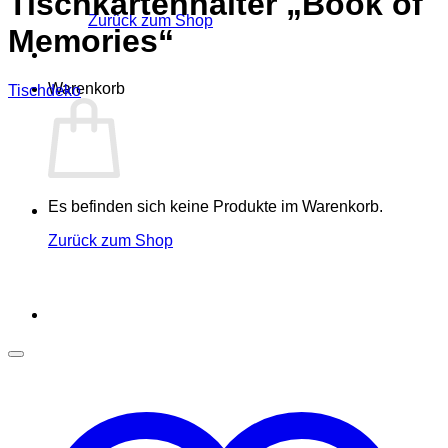
Tischkartenhalter „Book of
Zurück zum Shop
Memories“
Warenkorb
Tischdeko
Es befinden sich keine Produkte im Warenkorb.
Zurück zum Shop