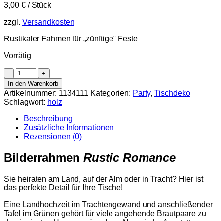
3,00
€
/
Stück
zzgl.
Versandkosten
Rustikaler Fahmen für „zünftige“ Feste
Vorrätig
Tischkartenhalter
Rustic
In den Warenkorb
Romance
Artikelnummer:
1134111
Kategorien:
Party
,
Tischdeko
Menge
Schlagwort:
holz
Beschreibung
Zusätzliche Informationen
Rezensionen (0)
Bilderrahmen
Rustic Romance
Sie heiraten am Land, auf der Alm oder in Tracht? Hier ist
das perfekte Detail für Ihre Tische!
Eine Landhochzeit im Trachtengewand und anschließender
Tafel im Grünen gehört für viele angehende Brautpaare zu