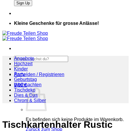
Kleine Geschenke für grosse Anlässe!
Suchen
Angebote
nach:
Hochzeit
Kinder
Party
Anmelden / Registrieren
Geburtstag
Weihnachten
0,00
€
Tischdeko
Dies & Das
Chrom & Silber
Es befinden sich keine Produkte im Warenkorb.
Tischkartenhalter Rustic
Zurück zum Shop