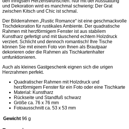
den innigsten Herzenswünschen. Nur mit der Ausstattung
und Dekoration wird es manchmal schwierig: Der Grat
zwischen Kitsch und Chic ist schmal.
Der Bilderrahmen „Rustic Romance“ ist eine geschmackvolle
Tischdekoration für rustikales Ambiente. Der quadratische
Rahmen mit herzförmigem Fenster ist aus stabilem
Kunstharz gefertigt und mit täuschend echtem Holzdruck
verziert. Schlicht und dennoch romantisch! Ihre Tische
können Sie mit einem Foto von Ihnen als Brautpaar
dekorieren oder die Rahmen als Tischkartenhalter
umfunktionieren.
Auch als kleines Gastgeschenk eignen sich die urigen
Herzrahmen perfekt.
Quadratischer Rahmen mit Holzdruck und
herzförmigem Fenster für ein Foto oder eine Tischkarte
Material: Kunstharz
Rückseite und Standfuß schwarz
Größe ca. 76 x 76 mm
Fotoausschnitt ca. 53 x 53 mm
Gewicht
96 g