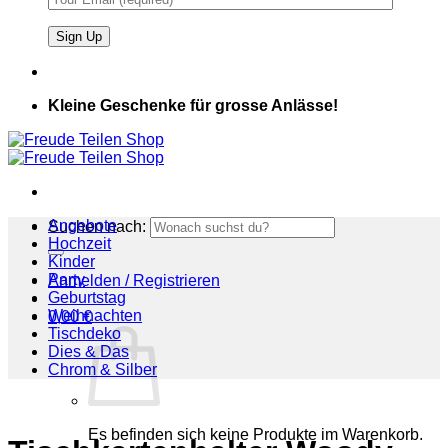
Kleine Geschenke für grosse Anlässe!
Angebote
Suchen nach:
Hochzeit
Kinder
Party
Anmelden / Registrieren
Geburtstag
Weihnachten
0,00
€
Tischdeko
Dies & Das
Chrom & Silber
Es befinden sich keine Produkte im Warenkorb.