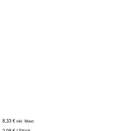
8,33
€
inkl. Mwst.
2,08
€
/
Stück