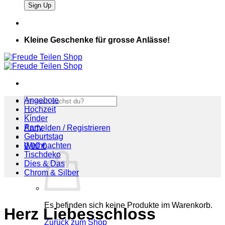
Kleine Geschenke für grosse Anlässe!
Suchen
Angebote
nach:
Hochzeit
Kinder
Party
Anmelden / Registrieren
Geburtstag
Weihnachten
0,00
€
Tischdeko
Dies & Das
Chrom & Silber
Es befinden sich keine Produkte im Warenkorb.
Herz Liebesschloss
Zurück zum Shop