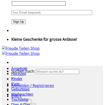
Kleine Geschenke für grosse Anlässe!
Angebote
Suchen nach:
Hochzeit
Kinder
Party
Anmelden / Registrieren
Geburtstag
Weihnachten
0,00
€
Tischdeko
Dies & Das