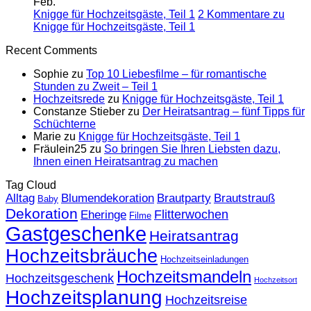
Feb.
Knigge für Hochzeitsgäste, Teil 1
2 Kommentare
zu
Knigge für Hochzeitsgäste, Teil 1
Recent Comments
Sophie
zu
Top 10 Liebesfilme – für romantische
Stunden zu Zweit – Teil 1
Hochzeitsrede
zu
Knigge für Hochzeitsgäste, Teil 1
Constanze Stieber
zu
Der Heiratsantrag – fünf Tipps für
Schüchterne
Marie
zu
Knigge für Hochzeitsgäste, Teil 1
Fräulein25
zu
So bringen Sie Ihren Liebsten dazu,
Ihnen einen Heiratsantrag zu machen
Tag Cloud
Alltag
Blumendekoration
Brautparty
Brautstrauß
Baby
Dekoration
Flitterwochen
Eheringe
Filme
Gastgeschenke
Heiratsantrag
Hochzeitsbräuche
Hochzeitseinladungen
Hochzeitsmandeln
Hochzeitsgeschenk
Hochzeitsort
Hochzeitsplanung
Hochzeitsreise