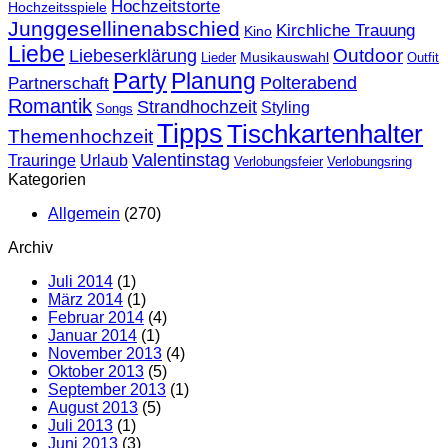
Hochzeitstorte
Hochzeitsspiele
Junggesellinenabschied
Kirchliche Trauung
Kino
Liebe
Outdoor
Liebeserklärung
Musikauswahl
Lieder
Outfit
Party
Planung
Polterabend
Partnerschaft
Romantik
Strandhochzeit
Styling
Songs
Tipps
Tischkartenhalter
Themenhochzeit
Valentinstag
Trauringe
Urlaub
Verlobungsfeier
Verlobungsring
Kategorien
Allgemein
(270)
Archiv
Juli 2014
(1)
März 2014
(1)
Februar 2014
(4)
Januar 2014
(1)
November 2013
(4)
Oktober 2013
(5)
September 2013
(1)
August 2013
(5)
Juli 2013
(1)
Juni 2013
(3)