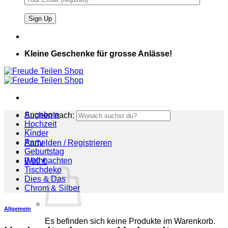
Kleine Geschenke für grosse Anlässe!
Angebote
Suchen nach:
Hochzeit
Kinder
Party
Anmelden / Registrieren
Geburtstag
Weihnachten
0,00
€
Tischdeko
Dies & Das
Chrom & Silber
Allgemein
Es befinden sich keine Produkte im Warenkorb.