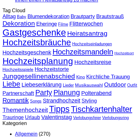
Tag Cloud
Alltag
Blumendekoration
Brautparty
Brautstrauß
Baby
Dekoration
Flitterwochen
Eheringe
Filme
Gastgeschenke
Heiratsantrag
Hochzeitsbräuche
Hochzeitseinladungen
Hochzeitsmandeln
Hochzeitsgeschenk
Hochzeitsort
Hochzeitsplanung
Hochzeitsreise
Hochzeitstorte
Hochzeitsspiele
Junggesellinenabschied
Kirchliche Trauung
Kino
Liebe
Outdoor
Liebeserklärung
Musikauswahl
Lieder
Outfit
Party
Planung
Polterabend
Partnerschaft
Romantik
Strandhochzeit
Styling
Songs
Tipps
Tischkartenhalter
Themenhochzeit
Valentinstag
Trauringe
Urlaub
Verlobungsfeier
Verlobungsring
Kategorien
Allgemein
(270)