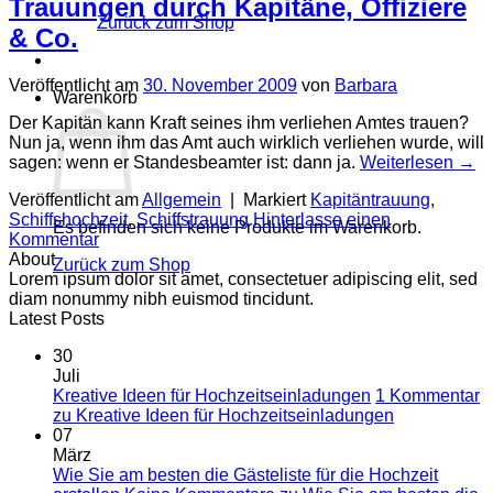
Trauungen durch Kapitäne, Offiziere
Zurück zum Shop
& Co.
Veröffentlicht am
30. November 2009
von
Barbara
Warenkorb
Der Kapitän kann Kraft seines ihm verliehen Amtes trauen?
Nun ja, wenn ihm das Amt auch wirklich verliehen wurde, will
sagen: wenn er Standesbeamter ist: dann ja.
Weiterlesen
→
Veröffentlicht am
Allgemein
|
Markiert
Kapitäntrauung
,
Schiffshochzeit
,
Schiffstrauung
Hinterlasse einen
Es befinden sich keine Produkte im Warenkorb.
Kommentar
About
Zurück zum Shop
Lorem ipsum dolor sit amet, consectetuer adipiscing elit, sed
diam nonummy nibh euismod tincidunt.
Latest Posts
30
Juli
Kreative Ideen für Hochzeitseinladungen
1 Kommentar
zu Kreative Ideen für Hochzeitseinladungen
07
März
Wie Sie am besten die Gästeliste für die Hochzeit