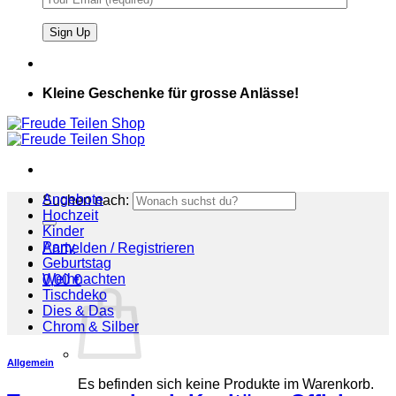
Kleine Geschenke für grosse Anlässe!
Angebote
Suchen nach:
Hochzeit
Kinder
Party
Anmelden / Registrieren
Geburtstag
Weihnachten
0,00
€
Tischdeko
Dies & Das
Chrom & Silber
Allgemein
Es befinden sich keine Produkte im Warenkorb.