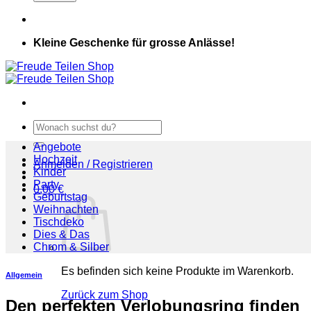
Kleine Geschenke für grosse Anlässe!
Suchen
nach:
Angebote
Hochzeit
Anmelden / Registrieren
Kinder
Party
0,00
€
Geburtstag
Weihnachten
Tischdeko
Dies & Das
Chrom & Silber
Es befinden sich keine Produkte im Warenkorb.
Allgemein
Zurück zum Shop
Den perfekten Verlobungsring finden