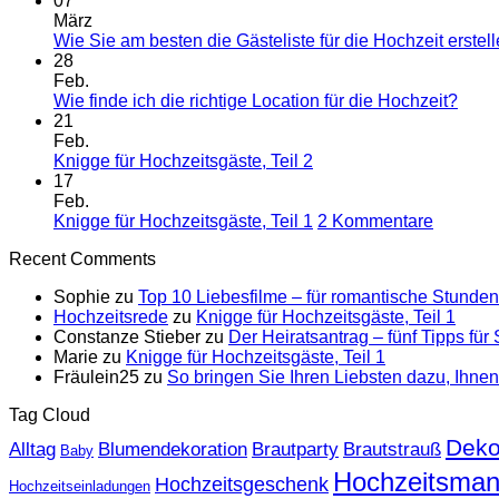
07
I
März
fü
Wie Sie am besten die Gästeliste für die Hochzeit erstel
H
28
Feb.
Kein
Wie finde ich die richtige Location für die Hochzeit?
Komm
21
zu
Feb.
Wie
Keine
Knigge für Hochzeitsgäste, Teil 2
finde
Kommentare
17
zu
ich
Feb.
Knigge
die
zu
Knigge für Hochzeitsgäste, Teil 1
2 Kommentare
für
richti
Knigge
Recent Comments
Hochzeitsgäste,
Locat
für
Teil
für
Hochzei
Sophie
zu
Top 10 Liebesfilme – für romantische Stunden 
2
die
Teil
Hochzeitsrede
zu
Knigge für Hochzeitsgäste, Teil 1
Hoch
1
Constanze Stieber
zu
Der Heiratsantrag – fünf Tipps für
Marie
zu
Knigge für Hochzeitsgäste, Teil 1
Fräulein25
zu
So bringen Sie Ihren Liebsten dazu, Ihne
Tag Cloud
Deko
Alltag
Blumendekoration
Brautparty
Brautstrauß
Baby
Hochzeitsman
Hochzeitsgeschenk
Hochzeitseinladungen