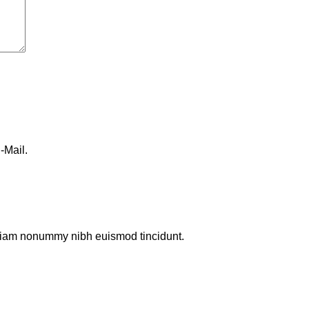
-Mail.
d diam nonummy nibh euismod tincidunt.
u
reative