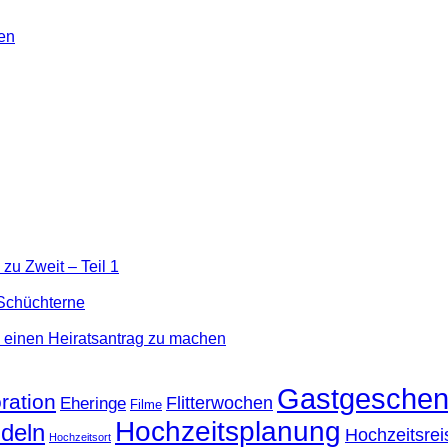
deen
r
Keine
len
ochzeitseinladungen
Kommentare
zu
Wie
e
Sie
entare
am
besten
die
Gästeliste
für
ge
die
ion
Hochzeit
erstellen
tsgäste,
zu Zweit – Teil 1
zeit?
 Schüchterne
n einen Heiratsantrag zu machen
Gastgesche
ration
Flitterwochen
Eheringe
Filme
Hochzeitsplanung
deln
Hochzeitsrei
Hochzeitsort