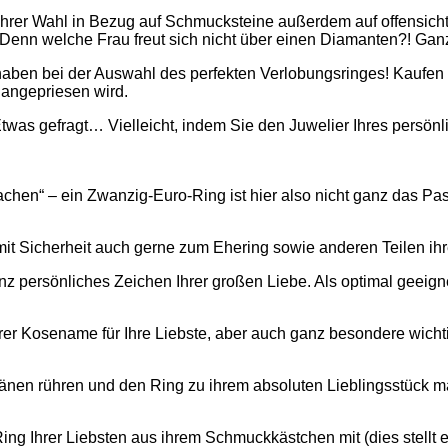
 Ihrer Wahl in Bezug auf Schmucksteine außerdem auf offensichtl
 Denn welche Frau freut sich nicht über einen Diamanten?! Gan
 haben bei der Auswahl des perfekten Verlobungsringes! Kaufen
 angepriesen wird.
Etwas gefragt… Vielleicht, indem Sie den Juwelier Ihres persön
hen“ – ein Zwanzig-Euro-Ring ist hier also nicht ganz das Pass
 mit Sicherheit auch gerne zum Ehering sowie anderen Teilen 
nz persönliches Zeichen Ihrer großen Liebe. Als optimal geeigne
erer Kosename für Ihre Liebste, aber auch ganz besondere wich
ränen rühren und den Ring zu ihrem absoluten Lieblingsstück
g Ihrer Liebsten aus ihrem Schmuckkästchen mit (dies stellt ei