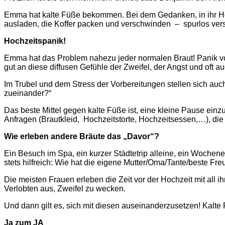
Emma hat kalte Füße bekommen. Bei dem Gedanken, in ihr Hoc
ausladen, die Koffer packen und verschwinden – spurlos ver
Hochzeitspanik!
Emma hat das Problem nahezu jeder normalen Braut! Panik vor d
gut an diese diffusen Gefühle der Zweifel, der Angst und oft a
Im Trubel und dem Stress der Vorbereitungen stellen sich auch 
zueinander?“
Das beste Mittel gegen kalte Füße ist, eine kleine Pause einzu
Anfragen (Brautkleid, Hochzeitstorte, Hochzeitsessen,…), di
Wie erleben andere Bräute das „Davor“?
Ein Besuch im Spa, ein kurzer Städtetrip alleine, ein Woche
stets hilfreich: Wie hat die eigene Mutter/Oma/Tante/beste Fr
Die meisten Frauen erleben die Zeit vor der Hochzeit mit all 
Verlobten aus, Zweifel zu wecken.
Und dann gilt es, sich mit diesen auseinanderzusetzen! Kalte 
Ja zum JA