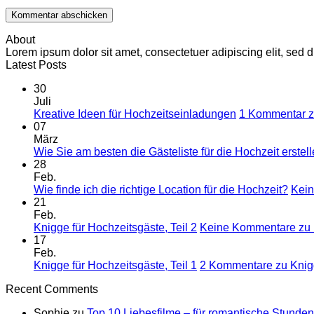
About
Lorem ipsum dolor sit amet, consectetuer adipiscing elit, se
Latest Posts
30
Juli
Kreative Ideen für Hochzeitseinladungen
1 Kommentar
z
07
März
Wie Sie am besten die Gästeliste für die Hochzeit erstel
28
Feb.
Wie finde ich die richtige Location für die Hochzeit?
Kei
21
Feb.
Knigge für Hochzeitsgäste, Teil 2
Keine Kommentare
zu 
17
Feb.
Knigge für Hochzeitsgäste, Teil 1
2 Kommentare
zu Knigg
Recent Comments
Sophie
zu
Top 10 Liebesfilme – für romantische Stunden 