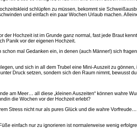
hzeitskleid schlüpfen zu müssen, bekommt sie Schweißausbrüc
schwinden und einfach ein paar Wochen Urlaub machen. Allein
er Hochzeit ist im Grunde ganz normal, fast jede Braut kennt s
uch Panik vor der eigenen Hochzeit.
schon mal Gedanken ein, in denen (auch Männer!) sich fragen: „I
legen, und sich in all dem Trubel eine Mini-Auszeit zu gönnen, i
e unter Druck setzen, sondern sich den Raum nimmt, bewusst d
nende am Meer… all diese „kleinen Auszeiten“ können wahre Wu
eundin die Wochen vor der Hochzeit erlebt?
ihrem Stress nicht nur als pures Glück und die wahre Vorfreude
Füße einfach nur zu ignorieren ist normalerweise wenig erfolgre