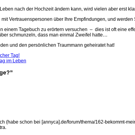
Leben nach der Hochzeit ändern kann, wird vielen aber erst klar
 mit Vertrauenspersonen über Ihre Empfindungen, und werden Sie
einem Tagebuch zu erörtern versuchen – dies ist oft eine effekt
rüber schmunzeln, dass man einmal Zweifel hatte…
nden und den persönlichen Traummann geheiratet hat!
cher Tag!
Tag im Leben
ige?
”
sch (habe schon bei [annyca].de/forum/thema/162-bekommt-mein
ra.