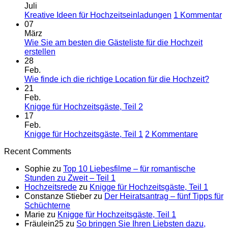
Juli
z
Kreative Ideen für Hochzeitseinladungen
1 Kommentar
K
07
I
März
fü
Wie Sie am besten die Gästeliste für die Hochzeit
Keine
H
erstellen
Kommentare
28
zu
Feb.
Wie
Kein
Wie finde ich die richtige Location für die Hochzeit?
Sie
Komm
21
am
zu
Feb.
besten
Wie
Keine
Knigge für Hochzeitsgäste, Teil 2
die
finde
Kommentare
17
Gästeliste
zu
ich
Feb.
für
Knigge
die
zu
Knigge für Hochzeitsgäste, Teil 1
2 Kommentare
die
für
richti
Knigge
Recent Comments
Hochzeit
Hochzeitsgäste,
Locat
für
erstellen
Teil
für
Hochzei
Sophie
zu
Top 10 Liebesfilme – für romantische
2
die
Teil
Stunden zu Zweit – Teil 1
Hoch
1
Hochzeitsrede
zu
Knigge für Hochzeitsgäste, Teil 1
Constanze Stieber
zu
Der Heiratsantrag – fünf Tipps für
Schüchterne
Marie
zu
Knigge für Hochzeitsgäste, Teil 1
Fräulein25
zu
So bringen Sie Ihren Liebsten dazu,