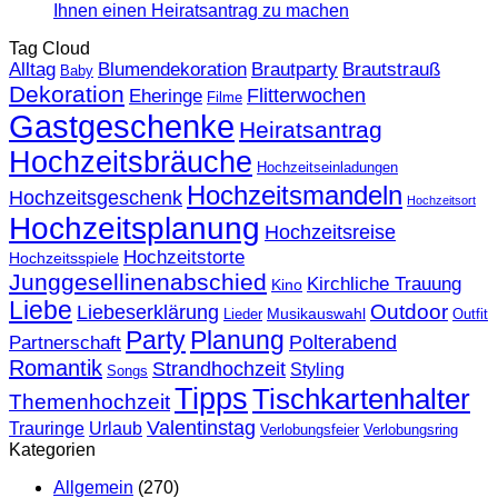
Ihnen einen Heiratsantrag zu machen
Tag Cloud
Alltag
Blumendekoration
Brautparty
Brautstrauß
Baby
Dekoration
Flitterwochen
Eheringe
Filme
Gastgeschenke
Heiratsantrag
Hochzeitsbräuche
Hochzeitseinladungen
Hochzeitsmandeln
Hochzeitsgeschenk
Hochzeitsort
Hochzeitsplanung
Hochzeitsreise
Hochzeitstorte
Hochzeitsspiele
Junggesellinenabschied
Kirchliche Trauung
Kino
Liebe
Outdoor
Liebeserklärung
Musikauswahl
Lieder
Outfit
Party
Planung
Polterabend
Partnerschaft
Romantik
Strandhochzeit
Styling
Songs
Tipps
Tischkartenhalter
Themenhochzeit
Valentinstag
Trauringe
Urlaub
Verlobungsfeier
Verlobungsring
Kategorien
Allgemein
(270)