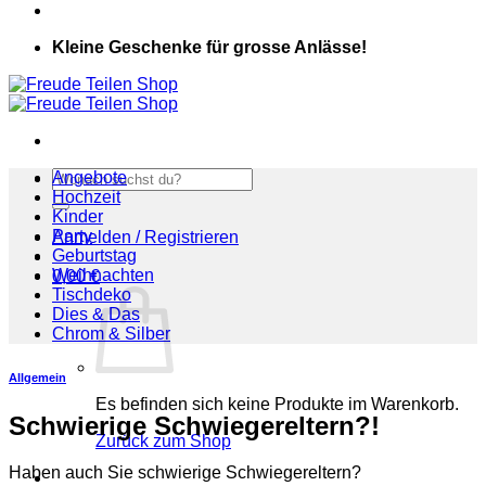
Kleine Geschenke für grosse Anlässe!
Suchen
Angebote
nach:
Hochzeit
Kinder
Party
Anmelden / Registrieren
Geburtstag
Weihnachten
0,00
€
Tischdeko
Dies & Das
Chrom & Silber
Allgemein
Es befinden sich keine Produkte im Warenkorb.
Schwierige Schwiegereltern?!
Zurück zum Shop
Haben auch Sie schwierige Schwiegereltern?